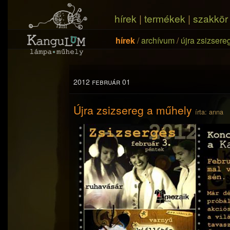
hírek
|
termékek
|
szakkör
hírek
/
archívum
/
újra zsizsere
2012 február 01
Újra zsizsereg a műhely
írta: anna