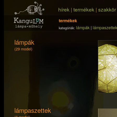
hírek
|
termékek
|
szakkör
termékek
lámpák
|
lámpaszette
kategóriák:
lámpák
(29 model)
lámpaszettek
(6 model)