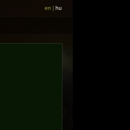
en
|
hu