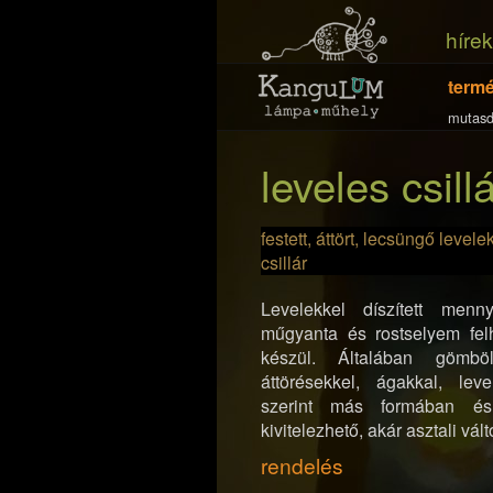
hírek
term
mutasd
leveles csill
festett, áttört, lecsüngő levelek
csillár
Levelekkel díszített menn
műgyanta és rostselyem fel
készül. Általában gömbö
áttörésekkel, ágakkal, leve
szerint más formában és
kivitelezhető, akár asztali vál
rendelés