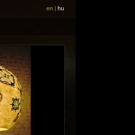
en
|
hu