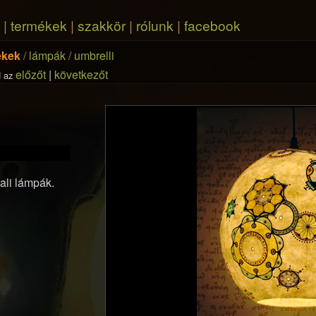
|
termékek
|
szakkör
|
rólunk
|
facebook
ékek
/
lámpák
/
umbrelli
előzőt
|
következőt
 az
ali lámpák.