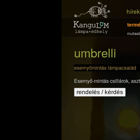
hírek
term
mutasd
umbrelli
esernyőmintás lámpacsalád
Esernyő-mintás csillárok, aszt