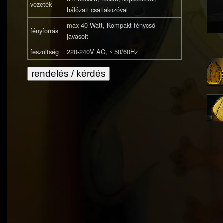
vezeték
hálózati csatlakozóval
max 40 Watt, Kompakt fénycső
fényforrás
javasolt
feszültség
220-240V AC, ~ 50/60Hz