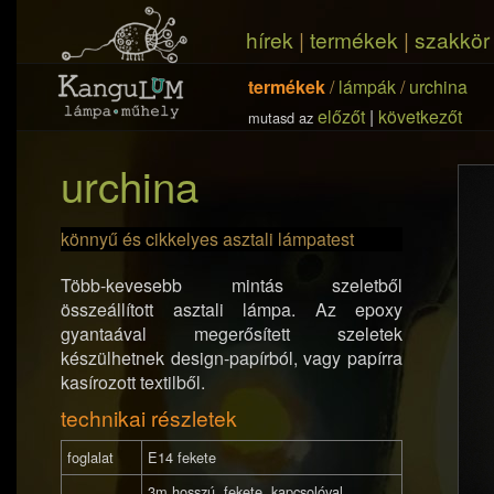
hírek
|
termékek
|
szakkör
termékek
/
lámpák
/
urchina
előzőt
|
következőt
mutasd az
urchina
könnyű és cikkelyes asztali lámpatest
Több-kevesebb mintás szeletből
összeállított asztali lámpa. Az epoxy
gyantaával megerősített szeletek
készülhetnek design-papírból, vagy papírra
kasírozott textilből.
technikai részletek
foglalat
E14 fekete
3m hosszú, fekete, kapcsolóval,