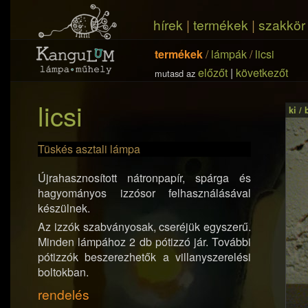
hírek
|
termékek
|
szakkör
termékek
/
lámpák
/
licsi
előzőt
|
következőt
mutasd az
licsi
ki /
Tüskés asztali lámpa
Újrahasznosított nátronpapír, spárga és
hagyományos izzósor felhasználásával
készülnek.
Az izzók szabványosak, cseréjük egyszerű.
Minden lámpához 2 db pótizzó jár. További
pótizzók beszerezhetők a villanyszerelési
boltokban.
rendelés