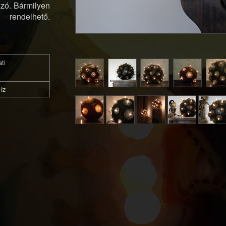
izzó. Bármilyen
endelhető.
ti
Hz