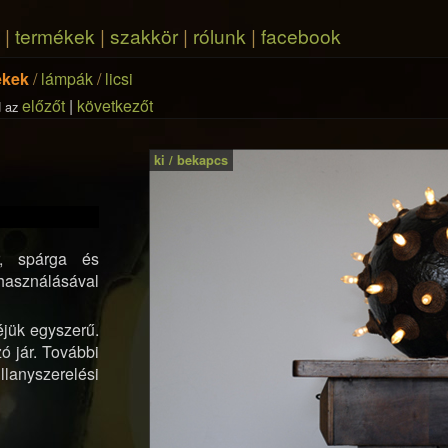
|
termékek
|
szakkör
|
rólunk
|
facebook
ékek
/
lámpák
/
licsi
előzőt
|
következőt
 az
ki / bekapcs
ír, spárga és
asználásával
éjük egyszerű.
ó jár. További
llanyszerelési