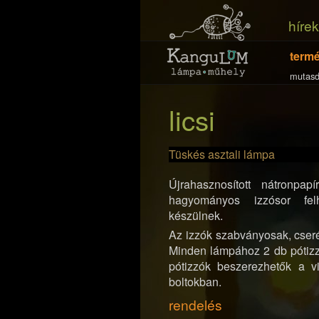
hírek
term
mutasd
licsi
Tüskés asztali lámpa
Újrahasznosított nátronpap
hagyományos izzósor felh
készülnek.
Az izzók szabványosak, cser
Minden lámpához 2 db pótizz
pótizzók beszerezhetők a vi
boltokban.
rendelés