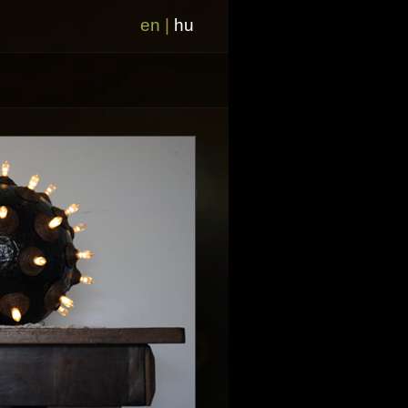
en
|
hu